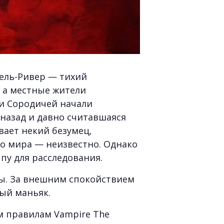
Бель-Ривер — тихий
, а местные жители
ди Сородичей начали
назад и давно считавшаяся
вает некий безумец,
го мира — неизвестно. Однако
пу для расследования.
мы. За внешним спокойствием
ый маньяк.
м правилам Vampire The