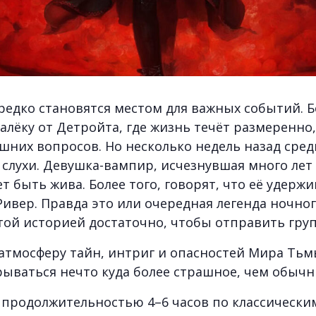
 редко становятся местом для важных событий. 
лёку от Детройта, где жизнь течёт размеренно
шних вопросов. Но несколько недель назад сре
слухи. Девушка-вампир, исчезнувшая много лет 
 быть жива. Более того, говорят, что её удержи
Ривер. Правда это или очередная легенда ночно
той историей достаточно, чтобы отправить груп
 атмосферу тайн, интриг и опасностей Мира Ть
рываться нечто куда более страшное, чем обычн
продолжительностью 4–6 часов по классически