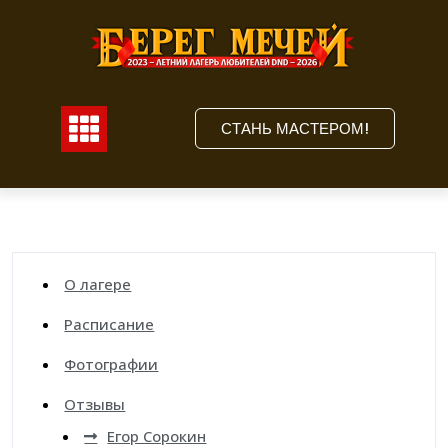
Перейти
к
содержимому
СТАНЬ МАСТЕРОМ!
О лагере
Расписание
C
Фотографии
Отзывы
Егор Сорокин