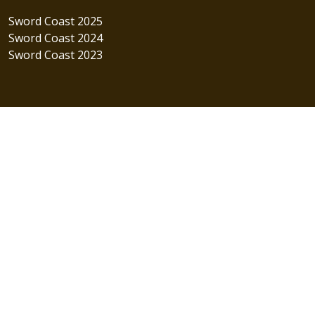
Sword Coast 2025
Sword Coast 2024
Sword Coast 2023
Стать спонсором
Ваша целевая аудитория — фанаты настольных
ролевых игр? Хотите заявить о себе?
Стать спонсором
Свяжитесь с нами