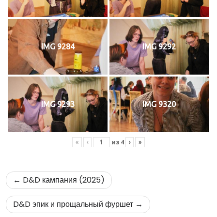
IMG 9284
IMG 9292
IMG 9293
IMG 9320
из
4
«
‹
›
»
Навигация
D&D кампания (2025)
по
D&D эпик и прощальный фуршет
записям